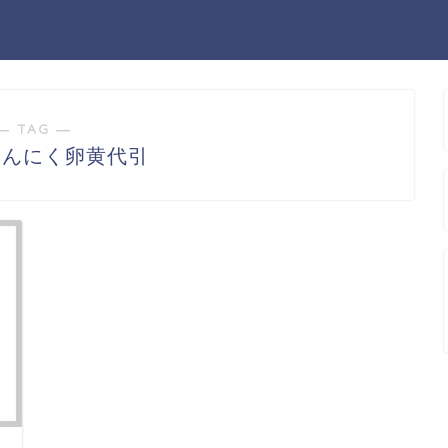
― TAG ―
にんにく卵黄代引