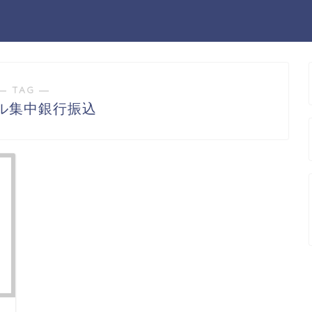
― TAG ―
ル集中銀行振込