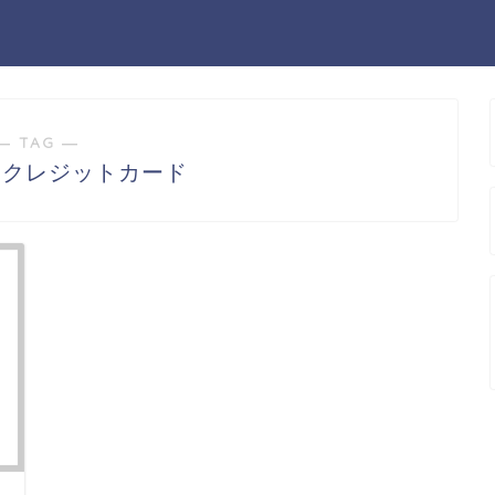
― TAG ―
コクレジットカード