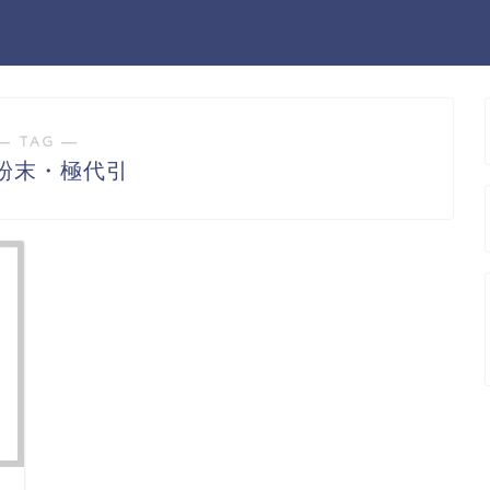
― TAG ―
粉末・極代引