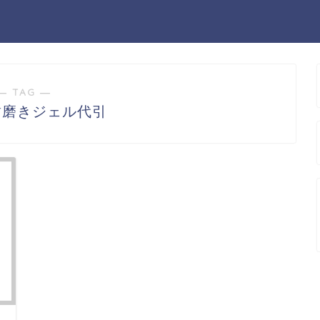
― TAG ―
c歯磨きジェル代引