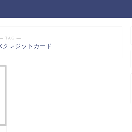
― TAG ―
EKクレジットカード