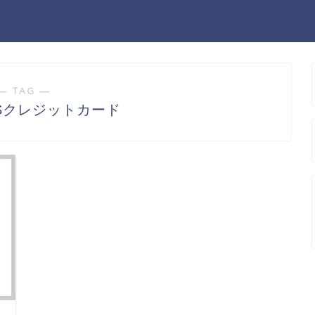
― TAG ―
ESクレジットカード