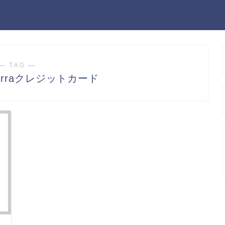
― TAG ―
 Marraクレジットカード