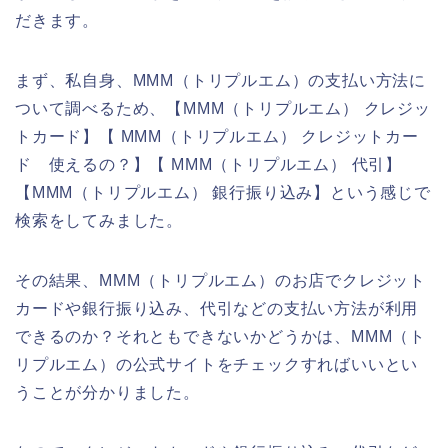
だきます。
まず、私自身、MMM（トリプルエム）の支払い方法に
ついて調べるため、【MMM（トリプルエム） クレジッ
トカード】【 MMM（トリプルエム） クレジットカー
ド 使えるの？】【 MMM（トリプルエム） 代引】
【MMM（トリプルエム） 銀行振り込み】という感じで
検索をしてみました。
その結果、MMM（トリプルエム）のお店でクレジット
カードや銀行振り込み、代引などの支払い方法が利用
できるのか？それともできないかどうかは、MMM（ト
リプルエム）の公式サイトをチェックすればいいとい
うことが分かりました。