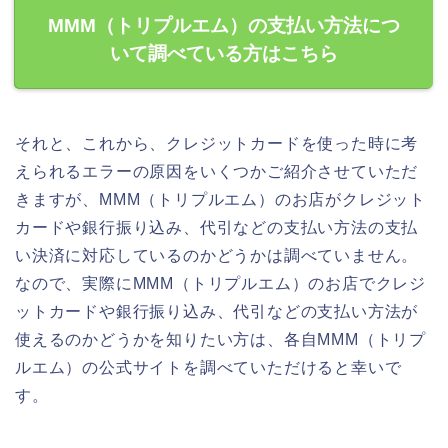
MMM（トリプルエム）の支払い方法につ
いて調べている方はこちら
それと、これから、クレジットカードを使った時に考
えられるエラーの原因をいくつかご紹介させていただ
きますが、MMM（トリプルエム）のお店がクレジット
カードや銀行振り込み、代引などの支払い方法の支払
い決済に対応しているのかどうかは調べていません。
なので、実際にMMM（トリプルエム）のお店でクレジ
ットカードや銀行振り込み、代引などの支払い方法が
使えるのかどうかを知りたい方は、各自MMM（トリプ
ルエム）の公式サイトを調べていただけると幸いで
す。