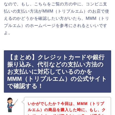
なので、もし、こちらをご覧の方の中に、コンビニ支
払いの支払い方法がMMM（トリプルエム）のお店で使
えるのかどうかを確認したい方がいたら、MMM（トリ
プルエム）のホームページを参考にされるといいです
よ。
【まとめ】クレジットカードや銀行
振り込み、代引などの支払い方法の
お支払いに対応しているのかを
MMM（トリプルエム）の公式サイト
で確認する！
いかがでしたか？今回は、MMM（トリプ
ルエム）の商品を購入した時に、もし、ク