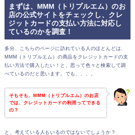
まずは、MMM（トリプルエム）のお
店の公式サイトをチェックし、クレ
ジットカードの支払い方法に対応し
ているのかを調査！
多分、こちらのページに訪れている人のほとんどは、
MMM（トリプルエム）の商品をクレジットカードの支
払い方法で購入したい！と、思って色々と検索して調
べているのだと思います。でも、、、。
そもそも、MMM（トリプルエム）のお店
では、クレジットカードの利用ってできる
の？
と、考えている人もいるのではないでしょうか？