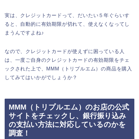
実は、クレジットカードって、だいたい５年ぐらいす
ると、自動的に有効期限が切れて、使えなくなってし
まうんですよね♪
なので、クレジットカードが使えずに困っている人
は、一度ご自身のクレジットカードの有効期限をチェ
ックされた上で、MMM（トリプルエム）の商品を購入
してみてはいかがでしょうか？
MMM（トリプルエム）のお店の公式
サイトをチェックし、銀行振り込み
の支払い方法に対応しているのかを
調査！