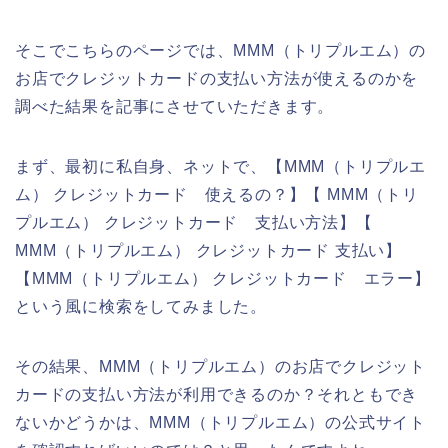
そこでこちらのページでは、MMM（トリプルエム）の
お店でクレジットカードの支払い方法が使えるのかを
調べた結果を記事にさせていただきます。
まず、最初に私自身、ネットで、【MMM（トリプルエ
ム） クレジットカード 使えるの？】【 MMM（トリ
プルエム） クレジットカード 支払い方法】【
MMM（トリプルエム） クレジットカード 支払い】
【MMM（トリプルエム） クレジットカード エラー】
という風に検索をしてみました。
その結果、MMM（トリプルエム）のお店でクレジット
カードの支払い方法が利用できるのか？それともでき
ないかどうかは、MMM（トリプルエム）の公式サイト