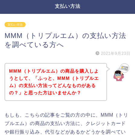
支払い方法
支払い方法
MMM（トリプルエム）の支払い方法
を調べている方へ
2021年9月23日
MMM（トリプルエム）の商品を購入しよ
うとして、「ふっと、MMM（トリプルエ
ム）の支払い方法ってどんなものがある
の？」と思った方はいませんか？
もしも、こちらの記事をご覧の方の中に、MMM（トリ
プルエム）の商品の支払い方法に、クレジットカード
や銀行振り込み、代引などがあるかどうかを調べてい