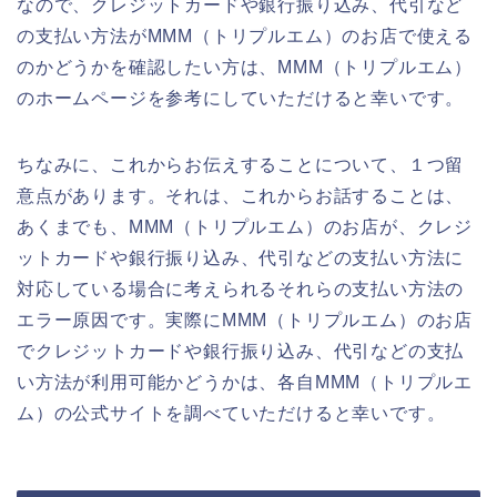
なので、クレジットカードや銀行振り込み、代引など
の支払い方法がMMM（トリプルエム）のお店で使える
のかどうかを確認したい方は、MMM（トリプルエム）
のホームページを参考にしていただけると幸いです。
ちなみに、これからお伝えすることについて、１つ留
意点があります。それは、これからお話することは、
あくまでも、MMM（トリプルエム）のお店が、クレジ
ットカードや銀行振り込み、代引などの支払い方法に
対応している場合に考えられるそれらの支払い方法の
エラー原因です。実際にMMM（トリプルエム）のお店
でクレジットカードや銀行振り込み、代引などの支払
い方法が利用可能かどうかは、各自MMM（トリプルエ
ム）の公式サイトを調べていただけると幸いです。