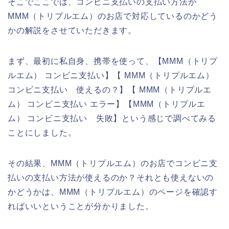
そこでここでは、コンビニ支払いの支払い方法が
MMM（トリプルエム）のお店で対応しているのかどう
かの解説をさせていただきます。
まず、最初に私自身、携帯を使って、【MMM（トリプ
ルエム） コンビニ支払い】【 MMM（トリプルエム）
コンビニ支払い 使えるの？】【 MMM（トリプルエ
ム） コンビニ支払い エラー】【MMM（トリプルエ
ム） コンビニ支払い 失敗】という感じで調べてみる
ことにしました。
その結果、MMM（トリプルエム）のお店でコンビニ支
払いの支払い方法が使えるのか？それとも使えないの
かどうかは、MMM（トリプルエム）のページを確認す
ればいいということが分かりました。