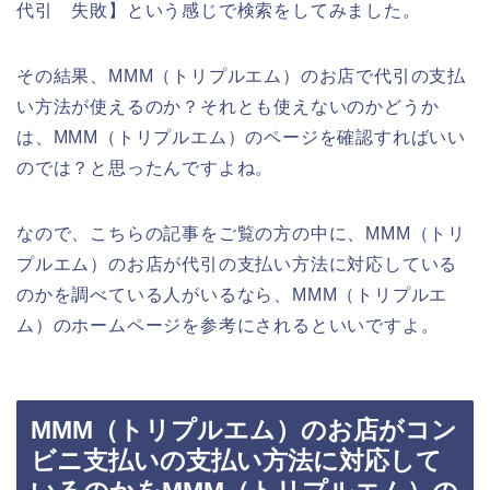
代引 失敗】という感じで検索をしてみました。
その結果、MMM（トリプルエム）のお店で代引の支払
い方法が使えるのか？それとも使えないのかどうか
は、MMM（トリプルエム）のページを確認すればいい
のでは？と思ったんですよね。
なので、こちらの記事をご覧の方の中に、MMM（トリ
プルエム）のお店が代引の支払い方法に対応している
のかを調べている人がいるなら、MMM（トリプルエ
ム）のホームページを参考にされるといいですよ。
MMM（トリプルエム）のお店がコン
ビニ支払いの支払い方法に対応して