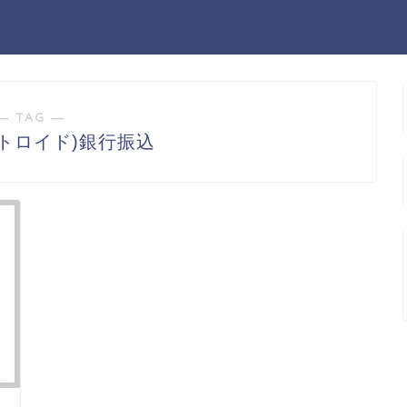
― TAG ―
d(ストロイド)銀行振込